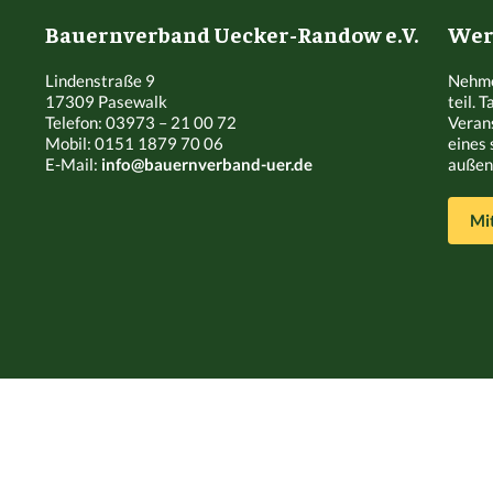
Bauernverband Uecker-Randow e.V.
Werd
Lindenstraße 9
Nehme
17309 Pasewalk
teil. 
Telefon: 03973 – 21 00 72
Veran
Mobil: 0151 1879 70 06
eines 
E-Mail:
info@bauernverband-uer.de
außen 
Mi