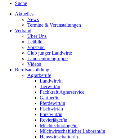
Suche
Aktuelles
News
Termine & Veranstaltungen
Verband
Über Uns
Leitbild
Vorstand
Club junger Landwirte
Landseniorengruppe
Videos
Berufsausbildung
Agrarberufe
Landwirt/in
Tierwirt/in
Fachkraft Agrarservice
Gärtner/in
Pferdewirt/in
Fischwirt/in
Forstwirt/in
Revierjäger/in
Milchtechnologe/in
Milchwirtschaftlicher Laborant/in
Hauswirtschafter/in