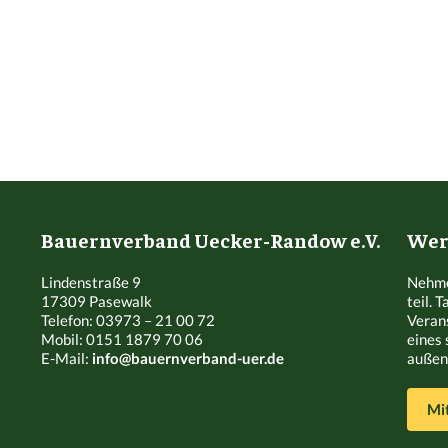
Bauernverband Uecker-Randow e.V.
Werd
Lindenstraße 9
Nehme
17309 Pasewalk
teil. 
Telefon: 03973 – 21 00 72
Veran
Mobil: 0151 1879 70 06
eines 
E-Mail:
info@bauernverband-uer.de
außen 
Mi