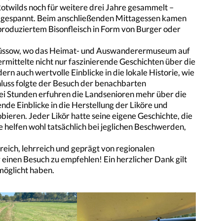
otwilds noch für weitere drei Jahre gesammelt –
nd gespannt. Beim anschließenden Mittagessen kamen
produziertem Bisonfleisch in Form von Burger oder
Brüssow, wo das Heimat- und Auswanderermuseum auf
mittelte nicht nur faszinierende Geschichten über die
n auch wertvolle Einblicke in die lokale Historie, wie
hluss folgte der Besuch der benachbarten
ei Stunden erfuhren die Landsenioren mehr über die
de Einblicke in die Herstellung der Liköre und
bieren. Jeder Likör hatte seine eigene Geschichte, die
re helfen wohl tatsächlich bei jeglichen Beschwerden,
reich, lehrreich und geprägt von regionalen
ür einen Besuch zu empfehlen! Ein herzlicher Dank gilt
rmöglicht haben.