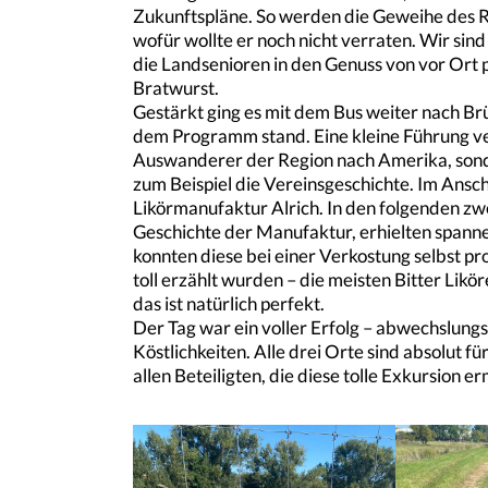
Zukunftspläne. So werden die Geweihe des R
wofür wollte er noch nicht verraten. Wir si
die Landsenioren in den Genuss von vor Ort 
Bratwurst.
Gestärkt ging es mit dem Bus weiter nach 
dem Programm stand. Eine kleine Führung ver
Auswanderer der Region nach Amerika, sonder
zum Beispiel die Vereinsgeschichte. Im Ansc
Likörmanufaktur Alrich. In den folgenden zw
Geschichte der Manufaktur, erhielten spannen
konnten diese bei einer Verkostung selbst pro
toll erzählt wurden – die meisten Bitter Likö
das ist natürlich perfekt.
Der Tag war ein voller Erfolg – abwechslungs
Köstlichkeiten. Alle drei Orte sind absolut f
allen Beteiligten, die diese tolle Exkursion e