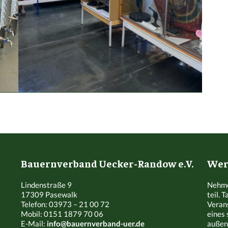
Bauernverband Uecker-Randow e.V.
Werd
Lindenstraße 9
Nehme
17309 Pasewalk
teil. 
Telefon: 03973 – 21 00 72
Veran
Mobil: 0151 1879 70 06
eines 
E-Mail:
info@bauernverband-uer.de
außen 