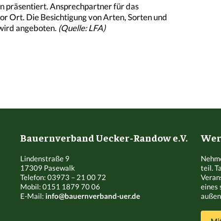
 präsentiert. Ansprechpartner für das
r Ort. Die Besichtigung von Arten, Sorten und
 wird angeboten.
(Quelle: LFA)
Bauernverband Uecker-Randow e.V.
Werd
Lindenstraße 9
Nehme
17309 Pasewalk
teil. 
Telefon: 03973 – 21 00 72
Veran
Mobil: 0151 1879 70 06
eines 
E-Mail:
info@bauernverband-uer.de
außen 
Mi