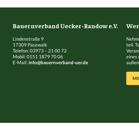
Bauernverband Uecker-Randow e.V.
Werd
Lindenstraße 9
Nehme
17309 Pasewalk
teil. 
Telefon: 03973 – 21 00 72
Veran
Mobil: 0151 1879 70 06
eines 
E-Mail:
info@bauernverband-uer.de
außen 
Mi