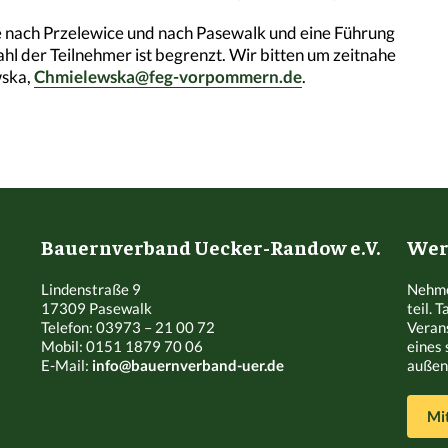
ise nach Przelewice und nach Pasewalk und eine Führung
l der Teilnehmer ist begrenzt. Wir bitten um zeitnahe
wska,
Chmielewska@feg-vorpommern.de
.
Bauernverband Uecker-Randow e.V.
Werd
Lindenstraße 9
Nehme
17309 Pasewalk
teil. 
Telefon: 03973 – 21 00 72
Veran
Mobil: 0151 1879 70 06
eines 
E-Mail:
info@bauernverband-uer.de
außen 
Mi