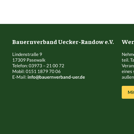
Bauernverband Uecker-Randow e.V.
Werd
Lindenstraße 9
Nehme
17309 Pasewalk
teil. 
Telefon: 03973 – 21 00 72
Veran
Mobil: 0151 1879 70 06
eines 
E-Mail:
info@bauernverband-uer.de
außen 
Mi