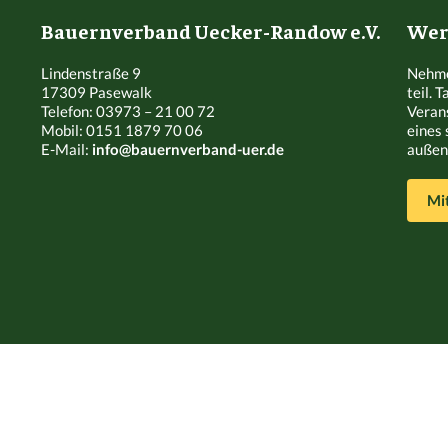
Bauernverband Uecker-Randow e.V.
Werd
Lindenstraße 9
Nehme
17309 Pasewalk
teil. 
Telefon: 03973 – 21 00 72
Veran
Mobil: 0151 1879 70 06
eines 
E-Mail:
info@bauernverband-uer.de
außen 
Mi