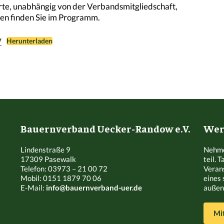
e, unabhängig von der Verbandsmitgliedschaft,
nen finden Sie im Programm.
V
Herunterladen
Bauernverband Uecker-Randow e.V.
Werd
Lindenstraße 9
Nehme
17309 Pasewalk
teil. 
Telefon: 03973 – 21 00 72
Veran
Mobil: 0151 1879 70 06
eines 
E-Mail:
info@bauernverband-uer.de
außen 
Mi